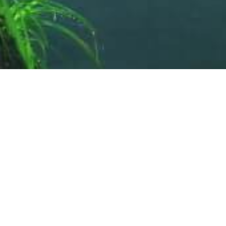
2026.06.10
2026.04.03
NEWS
NEWS
【ご案内】ペットのためのサイトを開設いたしました
MATRIXとMDα個包装６包入りが6月1日から値上がりいたします