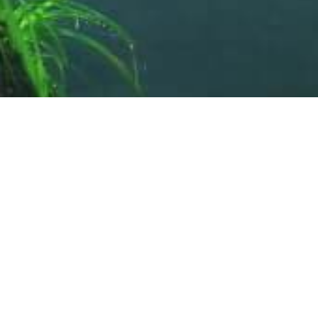
2026.06.10
2026.04.03
NEWS
NEWS
【ご案内】ペットのためのサイトを開設いたしました
MATRIXとMDα個包装６包入りが6月1日から値上がりいたします